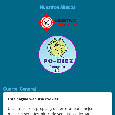
Nuestros Aliados
Cuartel General
Avda. de la Vega, 62
Esta página web usa cookies
N.I.F.: 44252675-P
Usamos cookies propias y de terceros para mejorar
nuestros servicios, ofrecerle ventajas y adecuar la