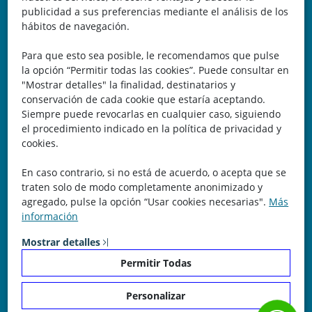
Belicena, Granada
publicidad a sus preferencias mediante el análisis de los
hábitos de navegación.
España
Para que esto sea posible, le recomendamos que pulse
Teléfono: 646 672 931
la opción “Permitir todas las cookies”. Puede consultar en
"Mostrar detalles" la finalidad, destinatarios y
Email: bomberocallejero@gmail.com
conservación de cada cookie que estaría aceptando.
Siempre puede revocarlas en cualquier caso, siguiendo
Trayectoria
el procedimiento indicado en la política de privacidad y
cookies.
Nuestra Experiencia nos avala. Llevamos más de 25 años
En caso contrario, si no está de acuerdo, o acepta que se
dedicados a la cartografía vectorial y digital. (Pc-Díez)
traten solo de modo completamente anonimizado y
Garantía de tu éxito con la prueba del callejero o territorio.
agregado, pulse la opción “Usar cookies necesarias".
Más
información
¡Rechaza Imitaciones!, equipo humano y soporte real detrás
de la plataforma.
Mostrar detalles
Permitir Todas
Personalizar