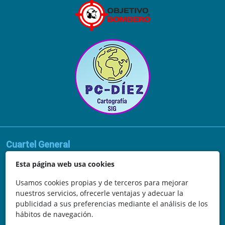
Cuartel General
Avda. de la Vega, 62
Esta página web usa cookies
N.I.F.: 44252675-P
Usamos cookies propias y de terceros para mejorar
nuestros servicios, ofrecerle ventajas y adecuar la
Belicena, Granada
publicidad a sus preferencias mediante el análisis de los
hábitos de navegación.
España