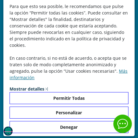
Para que esto sea posible, le recomendamos que pulse
Teléfono: 646 672 931
la opción “Permitir todas las cookies”. Puede consultar en
"Mostrar detalles" la finalidad, destinatarios y
Email: bomberocallejero@gmail.com
conservación de cada cookie que estaría aceptando.
Siempre puede revocarlas en cualquier caso, siguiendo
Trayectoria
el procedimiento indicado en la política de privacidad y
cookies.
Nuestra Experiencia nos avala. Llevamos más de 25 años
En caso contrario, si no está de acuerdo, o acepta que se
dedicados a la cartografía vectorial y digital. (Pc-Díez)
traten solo de modo completamente anonimizado y
Garantía de tu éxito con la prueba del callejero o territorio.
agregado, pulse la opción “Usar cookies necesarias".
Más
información
¡Rechaza Imitaciones!, equipo humano y soporte real detrás
de la plataforma.
Mostrar detalles
Permitir Todas
Personalizar
© Copyright 2026 - Bombero Callejero. Todos los derechos
Denegar
reservados