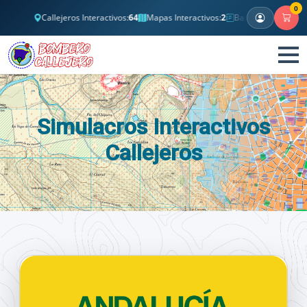
0
Callejeros Interactivos:
64
Mapas Interactivos:
2
Banco Test Clásicos:
60.35
Simulacros Interactivos
Callejeros