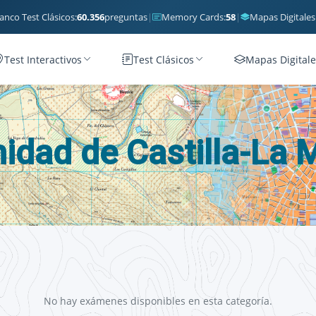
anco Test Clásicos:
60.356
preguntas
|
Memory Cards:
58
|
Mapas Digitales
Test Interactivos
Test Clásicos
Mapas Digitale
dad de Castilla-La
No hay exámenes disponibles en esta categoría.