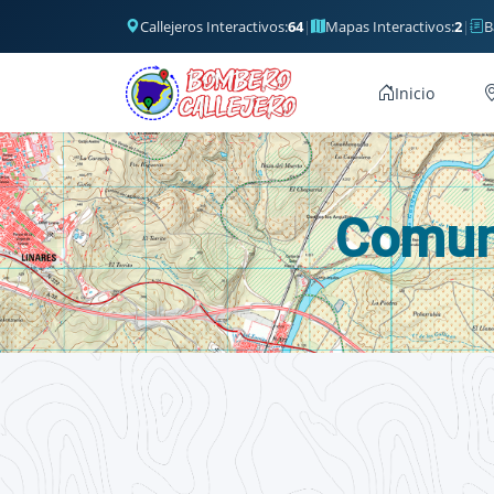
Callejeros Interactivos:
64
|
Mapas Interactivos:
2
|
B
Inicio
Comuni