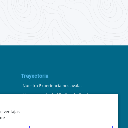
Trayectoria
Nuestra Experiencia nos avala.
Llevamos más de 25 años dedicados
a la cartografía vectorial y digital.
le ventajas
(Pc-Díez) Garantía de tu éxito con la
 de
prueba del callejero o territorio.