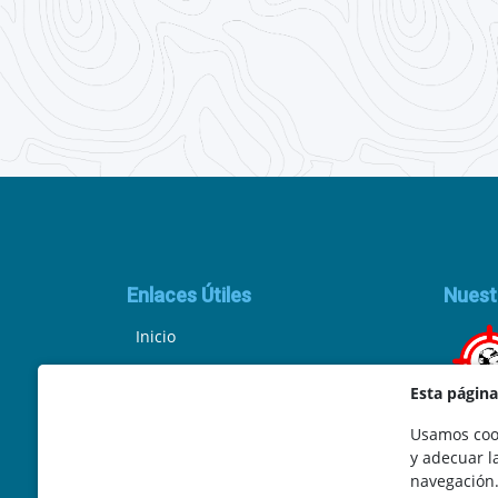
Enlaces Útiles
Nuest
Inicio
Política de Privacidad
Esta págin
Aviso Legal
Usamos cook
y adecuar l
Ley de Cookies
navegación