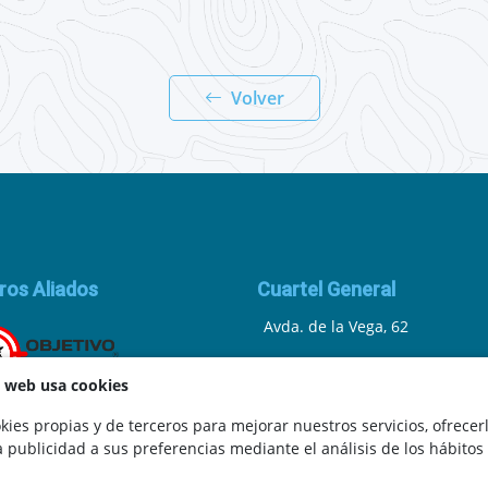
Volver
ros Aliados
Cuartel General
Avda. de la Vega, 62
N.I.F.: 44252675-P
a web usa cookies
Belicena, Granada
ies propias y de terceros para mejorar nuestros servicios, ofrecer
a publicidad a sus preferencias mediante el análisis de los hábitos
España
.