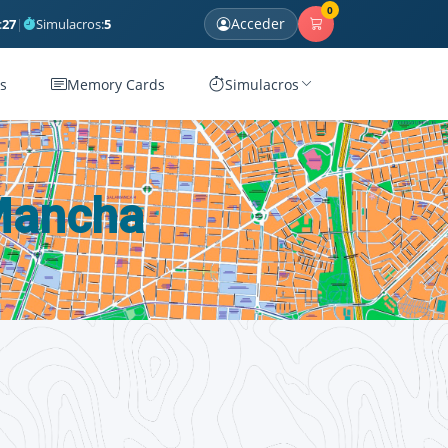
0
Acceder
:
27
|
Simulacros:
5
s
Memory Cards
Simulacros
 Mancha