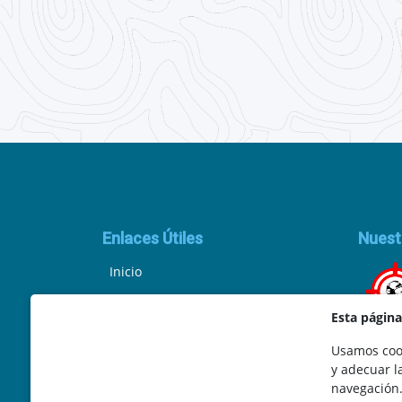
Enlaces Útiles
Nuest
Inicio
Política de Privacidad
Esta págin
Aviso Legal
Usamos cook
y adecuar l
Ley de Cookies
navegación