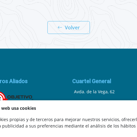
Volver
ros Aliados
Cuartel General
Avda. de la Vega, 62
N.I.F.: 44252675-P
a web usa cookies
Belicena, Granada
ies propias y de terceros para mejorar nuestros servicios, ofrecer
a publicidad a sus preferencias mediante el análisis de los hábitos
España
.