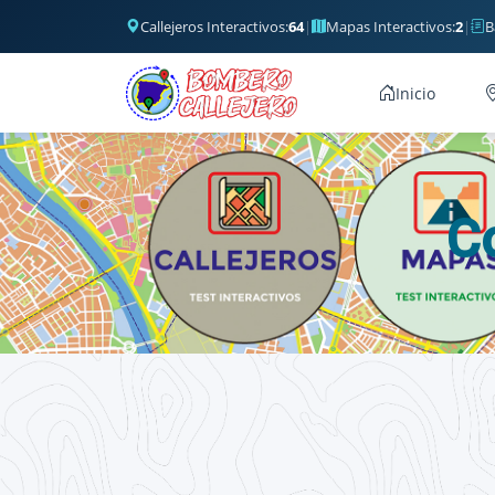
Callejeros Interactivos:
64
|
Mapas Interactivos:
2
|
B
Inicio
C