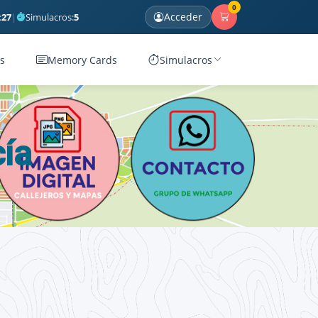
0
Acceder
:
27
|
Simulacros:
5
s
Memory Cards
Simulacros
ía