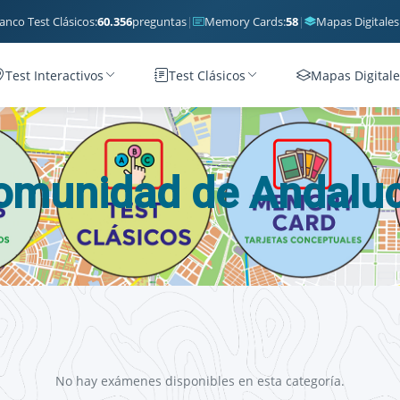
anco Test Clásicos:
60.356
preguntas
|
Memory Cards:
58
|
Mapas Digitales
Test Interactivos
Test Clásicos
Mapas Digitale
omunidad de Andaluc
No hay exámenes disponibles en esta categoría.