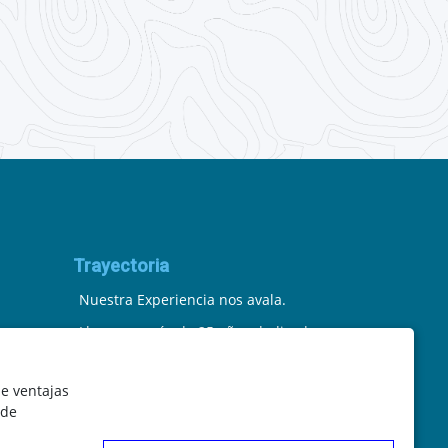
Trayectoria
Nuestra Experiencia nos avala.
Llevamos más de 25 años dedicados
a la cartografía vectorial y digital.
le ventajas
(Pc-Díez) Garantía de tu éxito con la
 de
prueba del callejero o territorio.