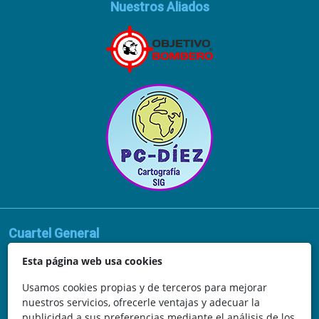
Nuestros Aliados
Cuartel General
Avda. de la Vega, 62
Esta página web usa cookies
N.I.F.: 44252675-P
Usamos cookies propias y de terceros para mejorar
nuestros servicios, ofrecerle ventajas y adecuar la
Belicena, Granada
publicidad a sus preferencias mediante el análisis de los