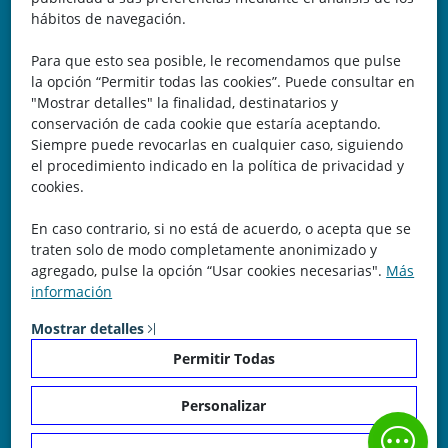
hábitos de navegación.
España
Para que esto sea posible, le recomendamos que pulse
Teléfono: 646 672 931
la opción “Permitir todas las cookies”. Puede consultar en
"Mostrar detalles" la finalidad, destinatarios y
Email: bomberocallejero@gmail.com
conservación de cada cookie que estaría aceptando.
Siempre puede revocarlas en cualquier caso, siguiendo
Trayectoria
el procedimiento indicado en la política de privacidad y
cookies.
Nuestra Experiencia nos avala. Llevamos más de 25 años
En caso contrario, si no está de acuerdo, o acepta que se
dedicados a la cartografía vectorial y digital. (Pc-Díez)
traten solo de modo completamente anonimizado y
Garantía de tu éxito con la prueba del callejero o territorio.
agregado, pulse la opción “Usar cookies necesarias".
Más
información
¡Rechaza Imitaciones!, equipo humano y soporte real detrás
de la plataforma.
Mostrar detalles
Permitir Todas
Personalizar
© Copyright 2026 - Bombero Callejero. Todos los derechos