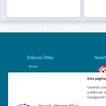
Enlaces Útiles
Nuest
Inicio
Política de Privacidad
Esta págin
Aviso Legal
Usamos cook
y adecuar l
Ley de Cookies
navegación
Términos y Condiciones