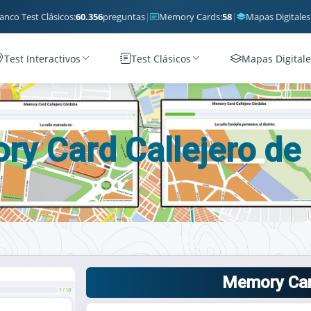
anco Test Clásicos:
60.356
preguntas
|
Memory Cards:
58
|
Mapas Digitales
Test Interactivos
Test Clásicos
Mapas Digitale
y Card Callejero de 
Memory Card