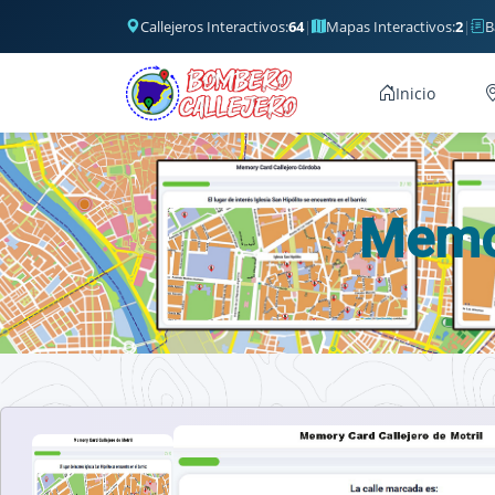
Callejeros Interactivos:
64
|
Mapas Interactivos:
2
|
B
Inicio
Memor