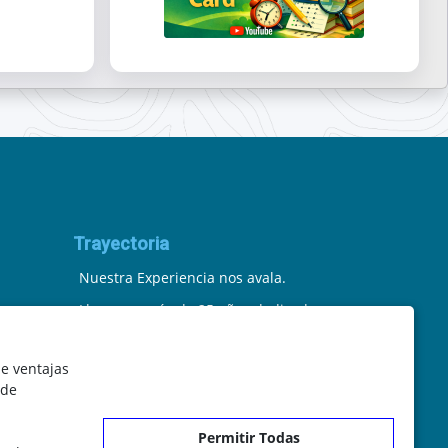
Trayectoria
Nuestra Experiencia nos avala.
Llevamos más de 25 años dedicados
a la cartografía vectorial y digital.
le ventajas
(Pc-Díez) Garantía de tu éxito con la
 de
prueba del callejero o territorio.
Permitir Todas
¡Rechaza Imitaciones!, equipo