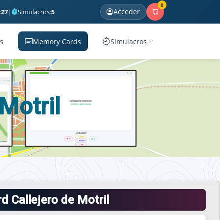
0
Acceder
:
27
|
Simulacros:
5
s
Memory Cards
Simulacros
Motril
 Callejero de Motril