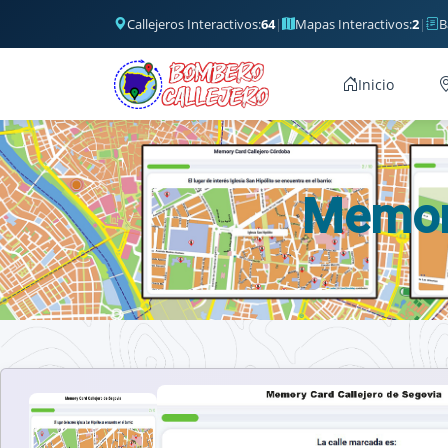
Callejeros Interactivos:
64
|
Mapas Interactivos:
2
|
B
Inicio
Memory