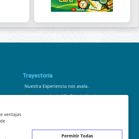
Trayectoria
Nuestra Experiencia nos avala.
Llevamos más de 25 años dedicados
a la cartografía vectorial y digital.
le ventajas
(Pc-Díez) Garantía de tu éxito con la
 de
prueba del callejero o territorio.
Permitir Todas
¡Rechaza Imitaciones!, equipo