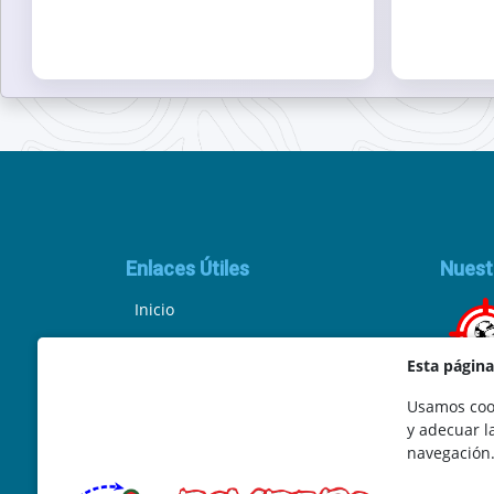
Enlaces Útiles
Nuest
Inicio
Política de Privacidad
Esta págin
Aviso Legal
Usamos cook
y adecuar l
Ley de Cookies
navegación
Términos y Condiciones