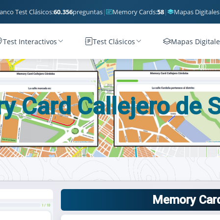
anco Test Clásicos:
60.356
preguntas
|
Memory Cards:
58
|
Mapas Digitales
Test Interactivos
Test Clásicos
Mapas Digitale
 Card Callejero de 
Memory Card