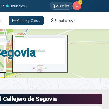
0
Acceder
:
27
|
Simulacros:
5
s
Memory Cards
Simulacros
Segovia
 Callejero de Segovia