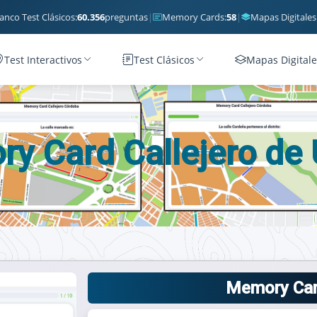
anco Test Clásicos:
60.356
preguntas
|
Memory Cards:
58
|
Mapas Digitales
Test Interactivos
Test Clásicos
Mapas Digitale
y Card Callejero de
Memory Car