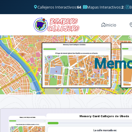
Callejeros Interactivos:
64
|
Mapas Interactivos:
2
|
B
Inicio
Memor