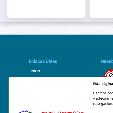
Enlaces Útiles
Nuest
Inicio
Política de Privacidad
Esta págin
Aviso Legal
Usamos cook
y adecuar l
Ley de Cookies
navegación
Términos y Condiciones