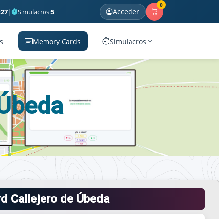
0
Acceder
:
27
|
Simulacros:
5
s
Memory Cards
Simulacros
 Úbeda
d Callejero de Úbeda