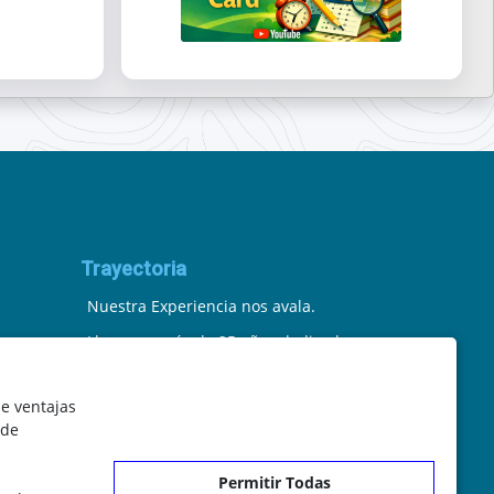
Trayectoria
Nuestra Experiencia nos avala.
Llevamos más de 25 años dedicados
a la cartografía vectorial y digital.
le ventajas
(Pc-Díez) Garantía de tu éxito con la
 de
prueba del callejero o territorio.
Permitir Todas
¡Rechaza Imitaciones!, equipo