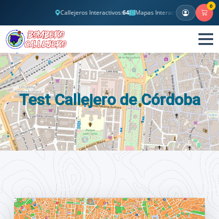
0
Callejeros Interactivos:
64
Mapas Interactivos:
2
Banco Tes
Test Callejero de Córdoba