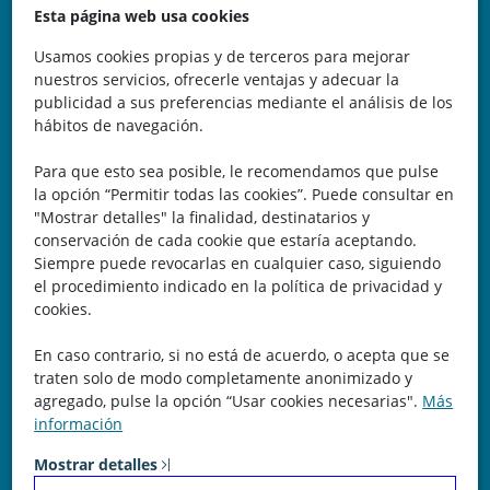
Avda. de la Vega, 62
Esta página web usa cookies
N.I.F.: 44252675-P
Usamos cookies propias y de terceros para mejorar
nuestros servicios, ofrecerle ventajas y adecuar la
Belicena, Granada
publicidad a sus preferencias mediante el análisis de los
hábitos de navegación.
España
Para que esto sea posible, le recomendamos que pulse
Teléfono: 646 672 931
la opción “Permitir todas las cookies”. Puede consultar en
"Mostrar detalles" la finalidad, destinatarios y
Email: bomberocallejero@gmail.com
conservación de cada cookie que estaría aceptando.
Siempre puede revocarlas en cualquier caso, siguiendo
Trayectoria
el procedimiento indicado en la política de privacidad y
cookies.
Nuestra Experiencia nos avala. Llevamos más de 25 años
En caso contrario, si no está de acuerdo, o acepta que se
dedicados a la cartografía vectorial y digital. (Pc-Díez)
traten solo de modo completamente anonimizado y
Garantía de tu éxito con la prueba del callejero o territorio.
agregado, pulse la opción “Usar cookies necesarias".
Más
información
¡Rechaza Imitaciones!, equipo humano y soporte real detrás
de la plataforma.
Mostrar detalles