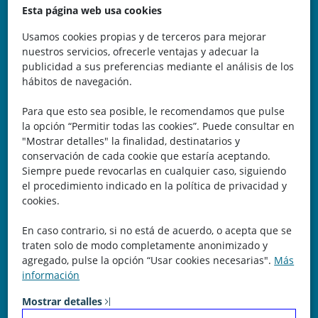
Avda. de la Vega, 62
Esta página web usa cookies
N.I.F.: 44252675-P
Usamos cookies propias y de terceros para mejorar
nuestros servicios, ofrecerle ventajas y adecuar la
Belicena, Granada
publicidad a sus preferencias mediante el análisis de los
hábitos de navegación.
España
Para que esto sea posible, le recomendamos que pulse
Teléfono: 646 672 931
la opción “Permitir todas las cookies”. Puede consultar en
"Mostrar detalles" la finalidad, destinatarios y
Email: bomberocallejero@gmail.com
conservación de cada cookie que estaría aceptando.
Siempre puede revocarlas en cualquier caso, siguiendo
Trayectoria
el procedimiento indicado en la política de privacidad y
cookies.
Nuestra Experiencia nos avala. Llevamos más de 25 años
En caso contrario, si no está de acuerdo, o acepta que se
dedicados a la cartografía vectorial y digital. (Pc-Díez)
traten solo de modo completamente anonimizado y
Garantía de tu éxito con la prueba del callejero o territorio.
agregado, pulse la opción “Usar cookies necesarias".
Más
información
¡Rechaza Imitaciones!, equipo humano y soporte real detrás
de la plataforma.
Mostrar detalles