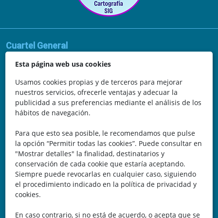
Cuartel General
Avda. de la Vega, 62
Esta página web usa cookies
N.I.F.: 44252675-P
Usamos cookies propias y de terceros para mejorar
nuestros servicios, ofrecerle ventajas y adecuar la
Belicena, Granada
publicidad a sus preferencias mediante el análisis de los
hábitos de navegación.
España
Para que esto sea posible, le recomendamos que pulse
Teléfono: 646 672 931
la opción “Permitir todas las cookies”. Puede consultar en
"Mostrar detalles" la finalidad, destinatarios y
Email: bomberocallejero@gmail.com
conservación de cada cookie que estaría aceptando.
Siempre puede revocarlas en cualquier caso, siguiendo
Trayectoria
el procedimiento indicado en la política de privacidad y
cookies.
Nuestra Experiencia nos avala. Llevamos más de 25 años
En caso contrario, si no está de acuerdo, o acepta que se
dedicados a la cartografía vectorial y digital. (Pc-Díez)