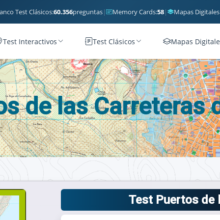
anco Test Clásicos:
60.356
preguntas
|
Memory Cards:
58
|
Mapas Digitales
Test Interactivos
Test Clásicos
Mapas Digitale
os de las Carreteras 
Test Puertos de 