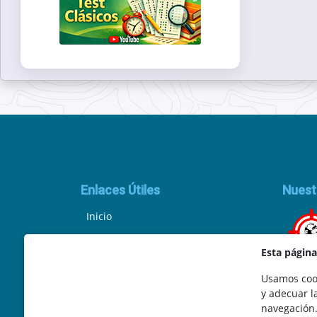
Enlaces Útiles
Nuest
Inicio
Política de Privacidad
Esta págin
Aviso Legal
Usamos cook
y adecuar l
Ley de Cookies
navegación