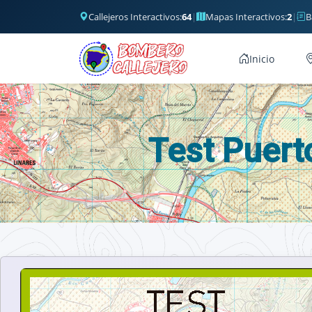
Callejeros Interactivos:
64
|
Mapas Interactivos:
2
|
B
Inicio
Test Puert