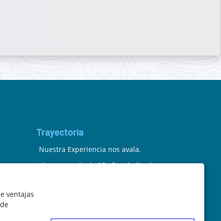
Trayectoria
Nuestra Experiencia nos avala.
Llevamos más de 25 años dedicados
a la cartografía vectorial y digital.
le ventajas
(Pc-Díez) Garantía de tu éxito con la
 de
prueba del callejero o territorio.