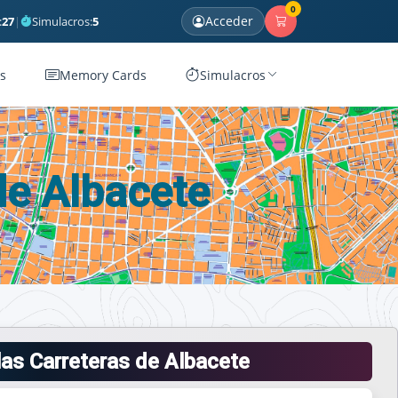
0
Acceder
:
27
|
Simulacros:
5
s
Memory Cards
Simulacros
de Albacete
las Carreteras de Albacete