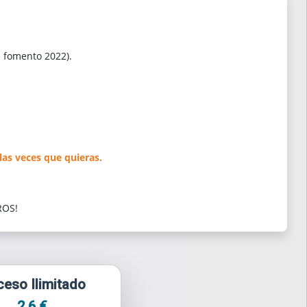
e fomento 2022).
las veces que quieras.
ROS!
eso Ilimitado
2.6 €