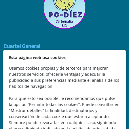
Cuartel General
Avda. de la Vega, 62
Esta página web usa cookies
N.I.F.: 44252675-P
Usamos cookies propias y de terceros para mejorar
nuestros servicios, ofrecerle ventajas y adecuar la
Belicena, Granada
publicidad a sus preferencias mediante el análisis de los
hábitos de navegación.
España
Para que esto sea posible, le recomendamos que pulse
Teléfono: 646 672 931
la opción “Permitir todas las cookies”. Puede consultar en
"Mostrar detalles" la finalidad, destinatarios y
Email: bomberocallejero@gmail.com
conservación de cada cookie que estaría aceptando.
Siempre puede revocarlas en cualquier caso, siguiendo
Trayectoria
el procedimiento indicado en la política de privacidad y