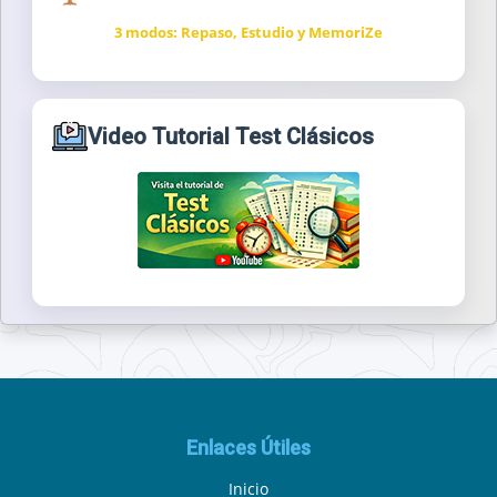
3 modos: Repaso, Estudio y MemoriZe
Video Tutorial Test Clásicos
Enlaces Útiles
Inicio