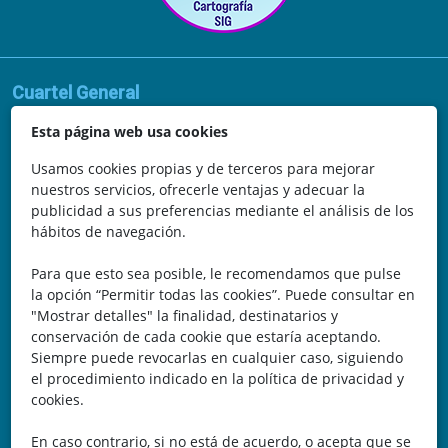
Cuartel General
Avda. de la Vega, 62
Esta página web usa cookies
N.I.F.: 44252675-P
Usamos cookies propias y de terceros para mejorar
nuestros servicios, ofrecerle ventajas y adecuar la
Belicena, Granada
publicidad a sus preferencias mediante el análisis de los
hábitos de navegación.
España
Para que esto sea posible, le recomendamos que pulse
Teléfono: 646 672 931
la opción “Permitir todas las cookies”. Puede consultar en
"Mostrar detalles" la finalidad, destinatarios y
Email: bomberocallejero@gmail.com
conservación de cada cookie que estaría aceptando.
Siempre puede revocarlas en cualquier caso, siguiendo
Trayectoria
el procedimiento indicado en la política de privacidad y
cookies.
Nuestra Experiencia nos avala. Llevamos más de 25 años
En caso contrario, si no está de acuerdo, o acepta que se
dedicados a la cartografía vectorial y digital. (Pc-Díez)