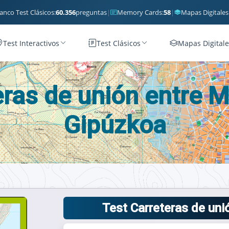
anco Test Clásicos:
60.356
preguntas
|
Memory Cards:
58
|
Mapas Digitales
Test Interactivos
Test Clásicos
Mapas Digitale
eras de unión entre M
Gipúzkoa
Test Carreteras de uni