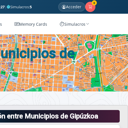
0
Acceder
:
27
|
Simulacros:
5
s
Memory Cards
Simulacros
unicipios de
ón entre Municipios de Gipúzkoa