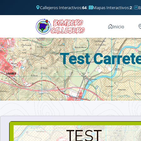
Callejeros Interactivos:
64
|
Mapas Interactivos:
2
|
B
Inicio
Test Carret