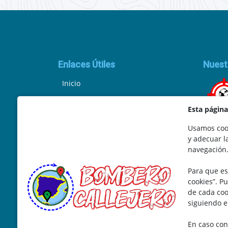
Enlaces Útiles
Nuest
Inicio
Política de Privacidad
Esta págin
Aviso Legal
Usamos cook
y adecuar l
Ley de Cookies
navegación
Términos y Condiciones
Para que es
Marketing y Soporte
cookies”. P
de cada coo
siguiendo e
En caso con