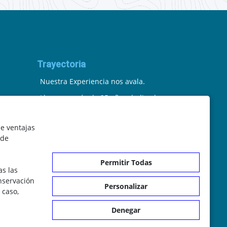
Trayectoria
Nuestra Experiencia nos avala.
Llevamos más de 25 años dedicados
a la cartografía vectorial y digital.
le ventajas
(Pc-Díez) Garantía de tu éxito con la
 de
prueba del callejero o territorio.
Permitir Todas
¡Rechaza Imitaciones!, equipo
as las
il.com
humano y soporte real detrás de la
onservación
Personalizar
 caso,
plataforma.
Denegar