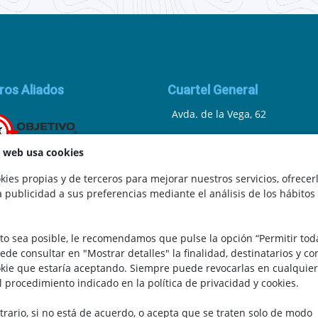
ros Aliados
Cuartel General
Avda. de la Vega, 62
N.I.F.: 44252675-P
a web usa cookies
Belicena, Granada
ies propias y de terceros para mejorar nuestros servicios, ofrecer
a publicidad a sus preferencias mediante el análisis de los hábitos
España
.
Teléfono: 646 672 931
to sea posible, le recomendamos que pulse la opción “Permitir tod
Email: bomberocallejero@gma
uede consultar en "Mostrar detalles" la finalidad, destinatarios y c
kie que estaría aceptando. Siempre puede revocarlas en cualquier
l procedimiento indicado en la política de privacidad y cookies.
trario, si no está de acuerdo, o acepta que se traten solo de modo