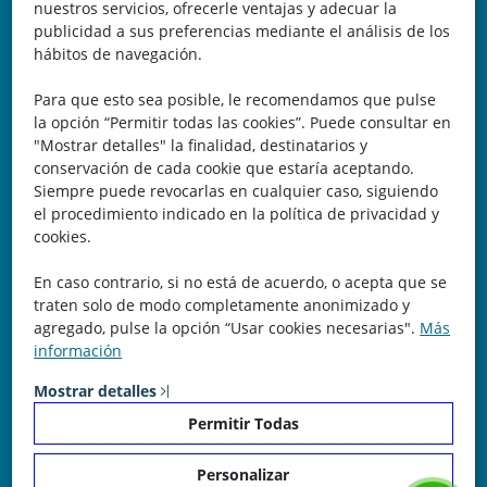
nuestros servicios, ofrecerle ventajas y adecuar la
Belicena, Granada
publicidad a sus preferencias mediante el análisis de los
hábitos de navegación.
España
Para que esto sea posible, le recomendamos que pulse
Teléfono: 646 672 931
la opción “Permitir todas las cookies”. Puede consultar en
"Mostrar detalles" la finalidad, destinatarios y
Email: bomberocallejero@gmail.com
conservación de cada cookie que estaría aceptando.
Siempre puede revocarlas en cualquier caso, siguiendo
Trayectoria
el procedimiento indicado en la política de privacidad y
cookies.
Nuestra Experiencia nos avala. Llevamos más de 25 años
En caso contrario, si no está de acuerdo, o acepta que se
dedicados a la cartografía vectorial y digital. (Pc-Díez)
traten solo de modo completamente anonimizado y
Garantía de tu éxito con la prueba del callejero o territorio.
agregado, pulse la opción “Usar cookies necesarias".
Más
información
¡Rechaza Imitaciones!, equipo humano y soporte real detrás
de la plataforma.
Mostrar detalles
Permitir Todas
Personalizar