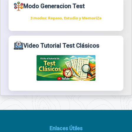
Modo Generacion Test
3 modos: Repaso, Estudio y MemoriZe
Video Tutorial Test Clásicos
Enlaces Útiles