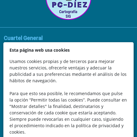
Cuartel General
Avda. de la Vega, 62
Esta página web usa cookies
N.I.F.: 44252675-P
Usamos cookies propias y de terceros para mejorar
nuestros servicios, ofrecerle ventajas y adecuar la
Belicena, Granada
publicidad a sus preferencias mediante el análisis de los
hábitos de navegación.
España
Para que esto sea posible, le recomendamos que pulse
Teléfono: 646 672 931
la opción “Permitir todas las cookies”. Puede consultar en
"Mostrar detalles" la finalidad, destinatarios y
Email: bomberocallejero@gmail.com
conservación de cada cookie que estaría aceptando.
Siempre puede revocarlas en cualquier caso, siguiendo
Trayectoria
el procedimiento indicado en la política de privacidad y
cookies.
Nuestra Experiencia nos avala. Llevamos más de 25 años