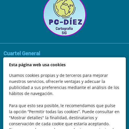
Cuartel General
Avda. de la Vega, 62
Esta página web usa cookies
N.I.F.: 44252675-P
Usamos cookies propias y de terceros para mejorar
nuestros servicios, ofrecerle ventajas y adecuar la
Belicena, Granada
publicidad a sus preferencias mediante el análisis de los
hábitos de navegación.
España
Para que esto sea posible, le recomendamos que pulse
Teléfono: 646 672 931
la opción “Permitir todas las cookies”. Puede consultar en
"Mostrar detalles" la finalidad, destinatarios y
Email: bomberocallejero@gmail.com
conservación de cada cookie que estaría aceptando.