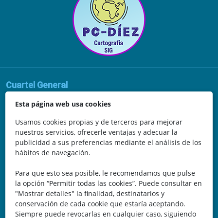
Cuartel General
Avda. de la Vega, 62
Esta página web usa cookies
N.I.F.: 44252675-P
Usamos cookies propias y de terceros para mejorar
nuestros servicios, ofrecerle ventajas y adecuar la
Belicena, Granada
publicidad a sus preferencias mediante el análisis de los
hábitos de navegación.
España
Para que esto sea posible, le recomendamos que pulse
Teléfono: 646 672 931
la opción “Permitir todas las cookies”. Puede consultar en
"Mostrar detalles" la finalidad, destinatarios y
Email: bomberocallejero@gmail.com
conservación de cada cookie que estaría aceptando.
Siempre puede revocarlas en cualquier caso, siguiendo