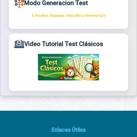
Modo Generacion Test
3 modos: Repaso, Estudio y MemoriZe
Video Tutorial Test Clásicos
Enlaces Útiles