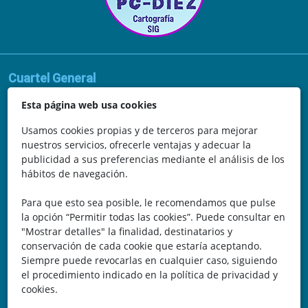
Cuartel General
Avda. de la Vega, 62
Esta página web usa cookies
N.I.F.: 44252675-P
Usamos cookies propias y de terceros para mejorar
nuestros servicios, ofrecerle ventajas y adecuar la
Belicena, Granada
publicidad a sus preferencias mediante el análisis de los
hábitos de navegación.
España
Para que esto sea posible, le recomendamos que pulse
Teléfono: 646 672 931
la opción “Permitir todas las cookies”. Puede consultar en
"Mostrar detalles" la finalidad, destinatarios y
Email: bomberocallejero@gmail.com
conservación de cada cookie que estaría aceptando.
Siempre puede revocarlas en cualquier caso, siguiendo
Trayectoria
el procedimiento indicado en la política de privacidad y
cookies.
Nuestra Experiencia nos avala. Llevamos más de 25 años