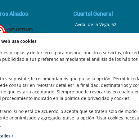
ros Aliados
Cuartel General
Avda. de la Vega, 62
N.I.F.: 44252675-P
a web usa cookies
Belicena, Granada
ies propias y de terceros para mejorar nuestros servicios, ofrecer
a publicidad a sus preferencias mediante el análisis de los hábitos
España
.
Teléfono: 646 672 931
to sea posible, le recomendamos que pulse la opción “Permitir tod
Email: bomberocallejero@gma
uede consultar en "Mostrar detalles" la finalidad, destinatarios y c
kie que estaría aceptando. Siempre puede revocarlas en cualquier
l procedimiento indicado en la política de privacidad y cookies.
trario, si no está de acuerdo, o acepta que se traten solo de modo
te anonimizado y agregado, pulse la opción “Usar cookies necesa
n
alles
 Copyright 2026 - Bombero Callejero. Todos los derechos reservad