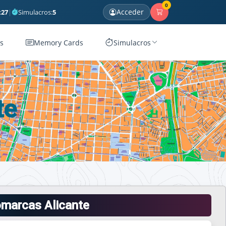
0
Acceder
:
27
|
Simulacros:
5
s
Memory Cards
Simulacros
te
omarcas Alicante