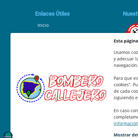
Enlaces Útiles
Nuest
Inicio
Política de Privacidad
Esta págin
Aviso Legal
Usamos cook
y adecuar l
Ley de Cookies
navegación
Términos y Condiciones
Para que es
Marketing y Soporte
cookies”. P
de cada coo
siguiendo e
En caso con
completamen
informació
Mostrar det
©