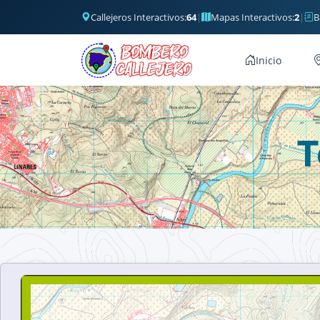
Callejeros Interactivos:
64
|
Mapas Interactivos:
2
|
B
Inicio
T