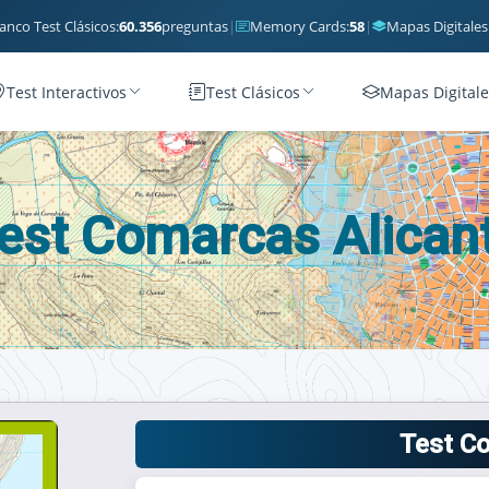
anco Test Clásicos:
60.356
preguntas
|
Memory Cards:
58
|
Mapas Digitales
Test Interactivos
Test Clásicos
Mapas Digitale
est Comarcas Alican
Test C