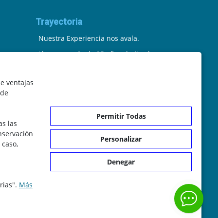
Trayectoria
Nuestra Experiencia nos avala.
Llevamos más de 25 años dedicados
a la cartografía vectorial y digital.
le ventajas
(Pc-Díez) Garantía de tu éxito con la
 de
prueba del callejero o territorio.
Permitir Todas
¡Rechaza Imitaciones!, equipo
as las
il.com
humano y soporte real detrás de la
onservación
Personalizar
 caso,
plataforma.
Denegar
rias".
Más
os