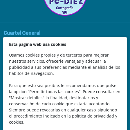
Cuartel General
Avda. de la Vega, 62
Esta página web usa cookies
N.I.F.: 44252675-P
Usamos cookies propias y de terceros para mejorar
nuestros servicios, ofrecerle ventajas y adecuar la
Belicena, Granada
publicidad a sus preferencias mediante el análisis de los
hábitos de navegación.
España
Para que esto sea posible, le recomendamos que pulse
Teléfono: 646 672 931
la opción “Permitir todas las cookies”. Puede consultar en
"Mostrar detalles" la finalidad, destinatarios y
Email: bomberocallejero@gmail.com
conservación de cada cookie que estaría aceptando.
Siempre puede revocarlas en cualquier caso, siguiendo
Trayectoria
el procedimiento indicado en la política de privacidad y
cookies.
Nuestra Experiencia nos avala. Llevamos más de 25 años