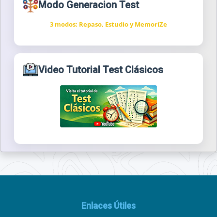
Modo Generacion Test
3 modos: Repaso, Estudio y MemoriZe
Video Tutorial Test Clásicos
Enlaces Útiles