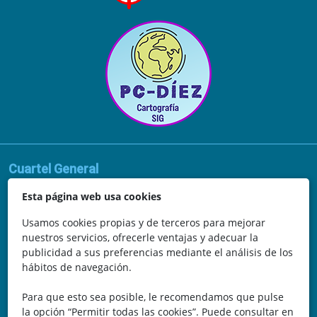
Cuartel General
Avda. de la Vega, 62
Esta página web usa cookies
N.I.F.: 44252675-P
Usamos cookies propias y de terceros para mejorar
nuestros servicios, ofrecerle ventajas y adecuar la
Belicena, Granada
publicidad a sus preferencias mediante el análisis de los
hábitos de navegación.
España
Para que esto sea posible, le recomendamos que pulse
Teléfono: 646 672 931
la opción “Permitir todas las cookies”. Puede consultar en