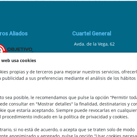
ros Aliados
Cuartel General
Avda. de la Vega, 62
N.I.F.: 44252675-P
a web usa cookies
Belicena, Granada
ies propias y de terceros para mejorar nuestros servicios, ofrecer
a publicidad a sus preferencias mediante el análisis de los hábitos
España
.
Teléfono: 646 672 931
to sea posible, le recomendamos que pulse la opción “Permitir tod
Email: bomberocallejero@gma
uede consultar en "Mostrar detalles" la finalidad, destinatarios y c
kie que estaría aceptando. Siempre puede revocarlas en cualquier
l procedimiento indicado en la política de privacidad y cookies.
trario, si no está de acuerdo, o acepta que se traten solo de modo
te anonimizado y agregado, pulse la opción “Usar cookies necesa