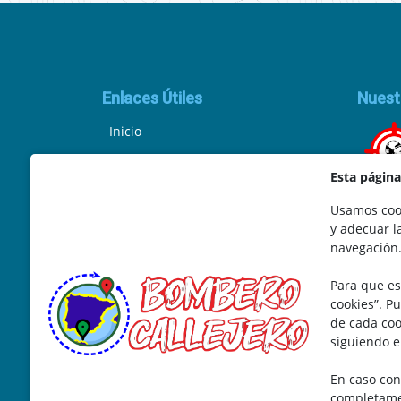
Enlaces Útiles
Nuest
Inicio
Política de Privacidad
Esta págin
Aviso Legal
Usamos cook
y adecuar l
Ley de Cookies
navegación
Términos y Condiciones
Para que es
Marketing y Soporte
cookies”. P
de cada coo
siguiendo e
En caso con
completamen