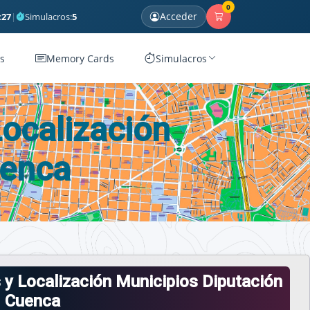
0
Acceder
:
27
|
Simulacros:
5
s
Memory Cards
Simulacros
Localización
uenca
 y Localización Municipios Diputación
Cuenca