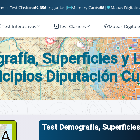
anco Test Clásicos:
60.356
preguntas
|
Memory Cards:
58
|
Mapas Digitales
Test Interactivos
Test Clásicos
Mapas Digitale
afía, Superficies y 
cipios Diputación C
Test Demografía, Superficies