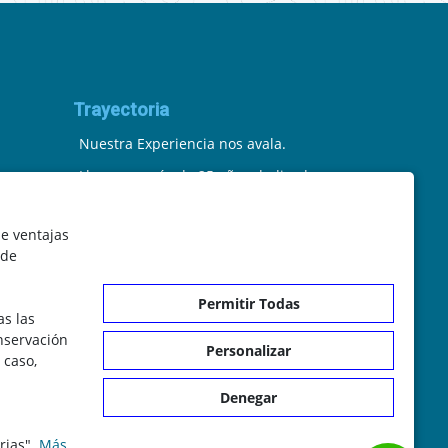
Trayectoria
Nuestra Experiencia nos avala.
Llevamos más de 25 años dedicados
a la cartografía vectorial y digital.
le ventajas
(Pc-Díez) Garantía de tu éxito con la
 de
prueba del callejero o territorio.
Permitir Todas
¡Rechaza Imitaciones!, equipo
as las
il.com
humano y soporte real detrás de la
onservación
Personalizar
 caso,
plataforma.
Denegar
rias".
Más