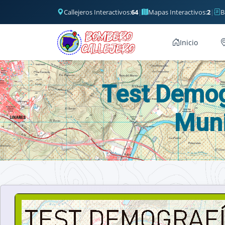
Callejeros Interactivos:
64
|
Mapas Interactivos:
2
|
B
Inicio
Test Demogr
Muni