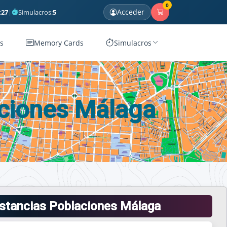
0
Acceder
:
27
|
Simulacros:
5
s
Memory Cards
Simulacros
aciones Málaga
istancias Poblaciones Málaga