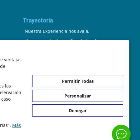
Trayectoria
Nuestra Experiencia nos avala.
Llevamos más de 25 años dedicados
a la cartografía vectorial y digital.
le ventajas
(Pc-Díez) Garantía de tu éxito con la
 de
prueba del callejero o territorio.
Permitir Todas
¡Rechaza Imitaciones!, equipo
as las
il.com
humano y soporte real detrás de la
onservación
Personalizar
 caso,
plataforma.
Denegar
rias".
Más