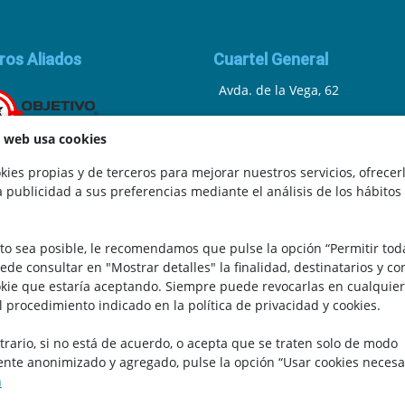
ros Aliados
Cuartel General
Avda. de la Vega, 62
N.I.F.: 44252675-P
a web usa cookies
Belicena, Granada
ies propias y de terceros para mejorar nuestros servicios, ofrecer
a publicidad a sus preferencias mediante el análisis de los hábitos
España
.
Teléfono: 646 672 931
to sea posible, le recomendamos que pulse la opción “Permitir tod
Email: bomberocallejero@gma
uede consultar en "Mostrar detalles" la finalidad, destinatarios y c
kie que estaría aceptando. Siempre puede revocarlas en cualquier
l procedimiento indicado en la política de privacidad y cookies.
trario, si no está de acuerdo, o acepta que se traten solo de modo
te anonimizado y agregado, pulse la opción “Usar cookies necesa
n