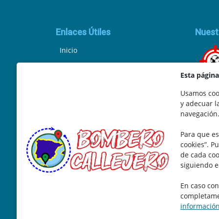
Enlaces Útiles
Nuest
Inicio
Política de Privacidad
Esta págin
Aviso Legal
Usamos cook
y adecuar l
Ley de Cookies
navegación
Términos y Condiciones
Para que es
Marketing y Soporte
cookies”. P
de cada coo
siguiendo e
En caso con
completamen
informació