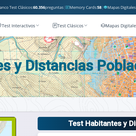
anco Test Clásicos:
60.356
preguntas
|
Memory Cards:
58
|
Mapas Digitales
Test Interactivos
Test Clásicos
Mapas Digitale
es y Distancias Pobl
Test Habitantes y D