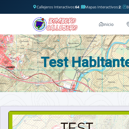
Callejeros Interactivos:
64
|
Mapas Interactivos:
2
|
B
Inicio
Test Habitant