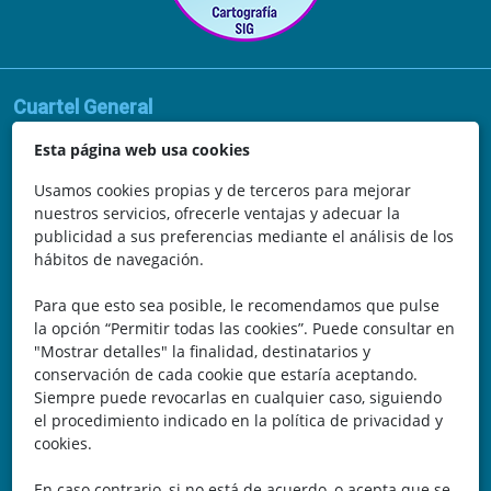
Cuartel General
Avda. de la Vega, 62
Esta página web usa cookies
N.I.F.: 44252675-P
Usamos cookies propias y de terceros para mejorar
nuestros servicios, ofrecerle ventajas y adecuar la
Belicena, Granada
publicidad a sus preferencias mediante el análisis de los
hábitos de navegación.
España
Para que esto sea posible, le recomendamos que pulse
Teléfono: 646 672 931
la opción “Permitir todas las cookies”. Puede consultar en
"Mostrar detalles" la finalidad, destinatarios y
Email: bomberocallejero@gmail.com
conservación de cada cookie que estaría aceptando.
Siempre puede revocarlas en cualquier caso, siguiendo
Trayectoria
el procedimiento indicado en la política de privacidad y
cookies.
Nuestra Experiencia nos avala. Llevamos más de 25 años
En caso contrario, si no está de acuerdo, o acepta que se
dedicados a la cartografía vectorial y digital. (Pc-Díez)