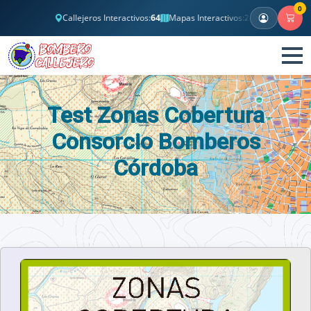
0
Callejeros Interactivos:
64
Mapas Interactivos:
2
Banco Test Clási
Test Zonas Cobertura
Consorcio Bomberos
Córdoba