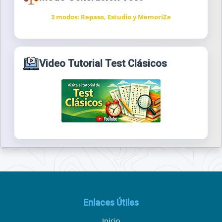
3 modos: Repaso, Estudio y MemoriZe
Video Tutorial Test Clásicos
Enlaces Útiles
Inicio