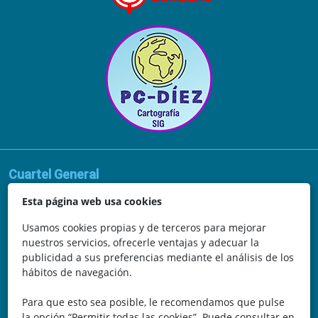
Cuartel General
Avda. de la Vega, 62
Esta página web usa cookies
N.I.F.: 44252675-P
Usamos cookies propias y de terceros para mejorar
nuestros servicios, ofrecerle ventajas y adecuar la
Belicena, Granada
publicidad a sus preferencias mediante el análisis de los
hábitos de navegación.
España
Para que esto sea posible, le recomendamos que pulse
Teléfono: 646 672 931
la opción “Permitir todas las cookies”. Puede consultar en