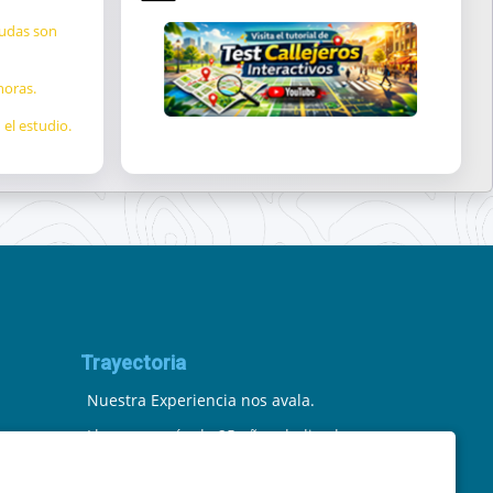
dudas son
horas.
el estudio.
Trayectoria
Nuestra Experiencia nos avala.
Llevamos más de 25 años dedicados
a la cartografía vectorial y digital.