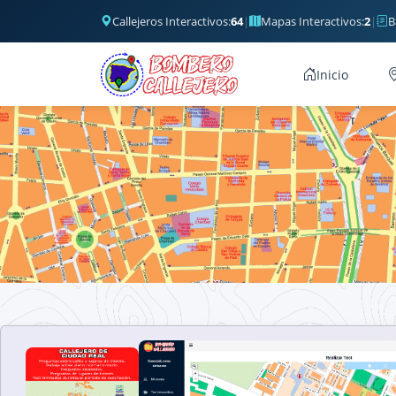
Callejeros Interactivos:
64
|
Mapas Interactivos:
2
|
B
Inicio