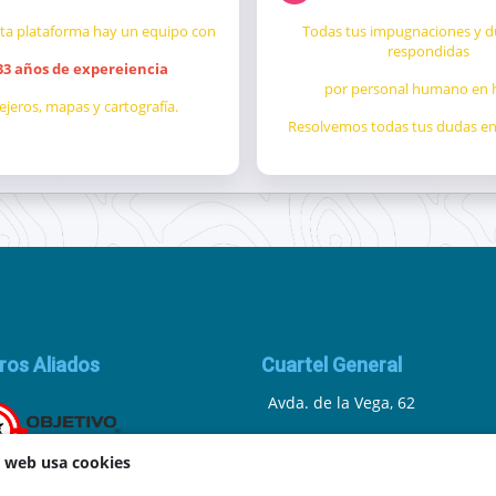
sta plataforma hay un equipo con
Todas tus impugnaciones y 
respondidas
 33 años de expereiencia
por personal humano en 
lejeros, mapas y cartografía.
Resolvemos todas tus dudas en 
ros Aliados
Cuartel General
Avda. de la Vega, 62
N.I.F.: 44252675-P
a web usa cookies
Belicena, Granada