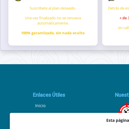
Suscribete al plan deseado.
Detrás de e
Una vez finalizado no se renueva
+ de
automáticamente.
en cal
100% garantizado, sin nada oculto
Enlaces Útiles
Nuest
Inicio
Política de Privacidad
Esta págin
Aviso Legal