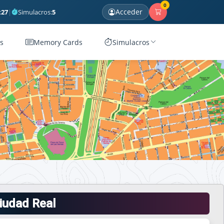
0
Acceder
:
27
|
Simulacros:
5
s
Memory Cards
Simulacros
iudad Real