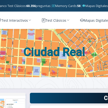
anco Test Clásicos:
60.356
preguntas
|
Memory Cards:
58
|
Mapas Digitales
Test Interactivos
Test Clásicos
Mapas Digitale
Ciudad Real
C