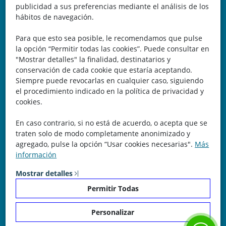
Belicena, Granada
publicidad a sus preferencias mediante el análisis de los
hábitos de navegación.
España
Para que esto sea posible, le recomendamos que pulse
Teléfono: 646 672 931
la opción “Permitir todas las cookies”. Puede consultar en
"Mostrar detalles" la finalidad, destinatarios y
Email: bomberocallejero@gmail.com
conservación de cada cookie que estaría aceptando.
Siempre puede revocarlas en cualquier caso, siguiendo
Trayectoria
el procedimiento indicado en la política de privacidad y
cookies.
Nuestra Experiencia nos avala. Llevamos más de 25 años
En caso contrario, si no está de acuerdo, o acepta que se
dedicados a la cartografía vectorial y digital. (Pc-Díez)
traten solo de modo completamente anonimizado y
Garantía de tu éxito con la prueba del callejero o territorio.
agregado, pulse la opción “Usar cookies necesarias".
Más
información
¡Rechaza Imitaciones!, equipo humano y soporte real detrás
de la plataforma.
Mostrar detalles
Permitir Todas
Personalizar