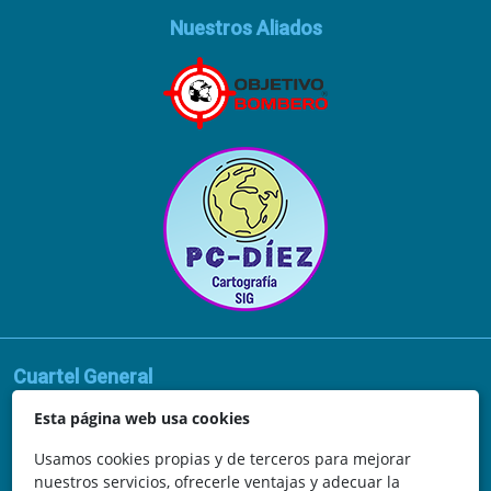
Nuestros Aliados
Cuartel General
Avda. de la Vega, 62
Esta página web usa cookies
N.I.F.: 44252675-P
Usamos cookies propias y de terceros para mejorar
nuestros servicios, ofrecerle ventajas y adecuar la