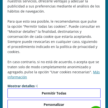
nuestros servicios, ofrecerle ventajas y adecuar la
Belicena, Granada
publicidad a sus preferencias mediante el análisis de los
hábitos de navegación.
España
Para que esto sea posible, le recomendamos que pulse
Teléfono: 646 672 931
la opción “Permitir todas las cookies”. Puede consultar en
"Mostrar detalles" la finalidad, destinatarios y
Email: bomberocallejero@gmail.com
conservación de cada cookie que estaría aceptando.
Siempre puede revocarlas en cualquier caso, siguiendo
Trayectoria
el procedimiento indicado en la política de privacidad y
cookies.
Nuestra Experiencia nos avala. Llevamos más de 25 años
En caso contrario, si no está de acuerdo, o acepta que se
dedicados a la cartografía vectorial y digital. (Pc-Díez)
traten solo de modo completamente anonimizado y
Garantía de tu éxito con la prueba del callejero o territorio.
agregado, pulse la opción “Usar cookies necesarias".
Más
información
¡Rechaza Imitaciones!, equipo humano y soporte real detrás
de la plataforma.
Mostrar detalles
Permitir Todas
Personalizar