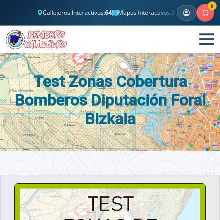
0
Callejeros Interactivos:
64
Mapas Interactivos:
2
Banco Test Clási
Test Zonas Cobertura
Bomberos Diputación Foral
Bizkaia