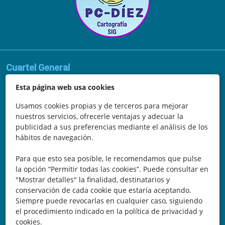
Cuartel General
Avda. de la Vega, 62
Esta página web usa cookies
N.I.F.: 44252675-P
Usamos cookies propias y de terceros para mejorar
nuestros servicios, ofrecerle ventajas y adecuar la
Belicena, Granada
publicidad a sus preferencias mediante el análisis de los
hábitos de navegación.
España
Para que esto sea posible, le recomendamos que pulse
Teléfono: 646 672 931
la opción “Permitir todas las cookies”. Puede consultar en
"Mostrar detalles" la finalidad, destinatarios y
Email: bomberocallejero@gmail.com
conservación de cada cookie que estaría aceptando.
Siempre puede revocarlas en cualquier caso, siguiendo
Trayectoria
el procedimiento indicado en la política de privacidad y
cookies.