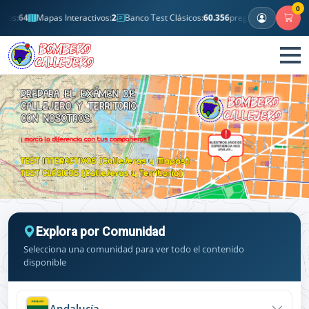
0
os:
64
Mapas Interactivos:
2
Banco Test Clásicos:
60.356
preguntas
Memory C
Explora por Comunidad
Selecciona una comunidad para ver todo el contenido
disponible
Andalucía