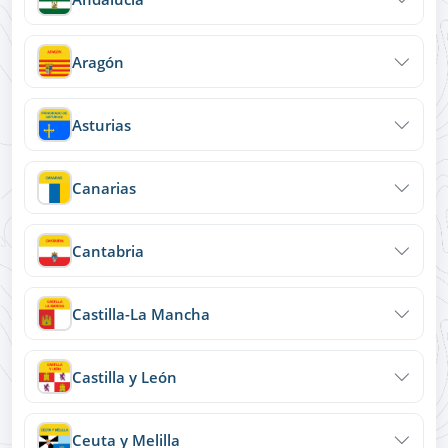
Aragón
Asturias
Canarias
Cantabria
Castilla-La Mancha
Castilla y León
Ceuta y Melilla