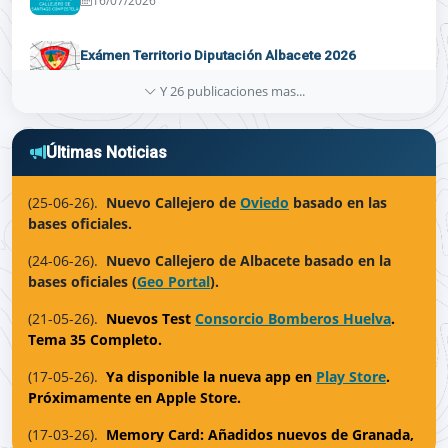
16/07/2026
País Vasco
Exámen Territorio Diputación Albacete 2026
14/07/2026
Y 26 publicaciones mas...
Valencia
Imagen Digital Callejero Albacete
Últimas Noticias
13/07/2026
(25-06-26).
Nuevo Callejero de
Oviedo
basado en las
Imagen Digital Callejero Oviedo
bases oficiales.
13/07/2026
(24-06-26).
Nuevo Callejero de Albacete basado en la
bases oficiales (
Geo Portal
).
Memory Card Callejero Oviedo
06/07/2026
(21-05-26).
Nuevos Test
Consorcio Bomberos Huelva
.
Tema 35 Completo.
Test Red Viaria de Gipúzkoa (parte 2)
(17-05-26).
Ya disponible la nueva app en
Play Store
.
01/07/2026
Próximamente en Apple Store.
(17-03-26).
Memory Card: Añadidos nuevos de Granada,